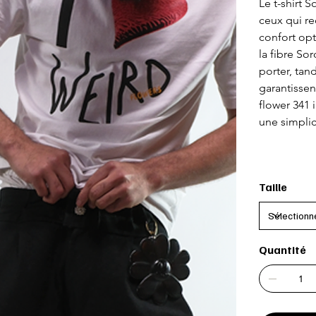
Le t-shirt 
ceux qui re
confort opt
la fibre So
porter, tand
garantissen
flower 341 
une simplic
Taille
Quantité