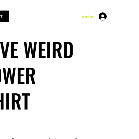
Se connecter
T
OVE WEIRD
OWER
HIRT