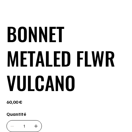
BONNET
METALED FLWR
VULCANO
Prix
60,00 €
Quantité