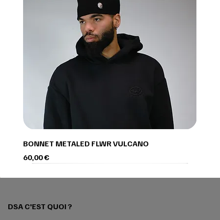
BONNET METALED FLWR VULCANO
Prix
60,00 €
DSA C'EST QUOI ?