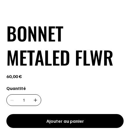
BONNET
METALED FLWR
Prix
60,00 €
Quantité
Ajouter au panier